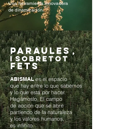
Una herramienta innovadora
de dinamización.
Paraules
,
i
sobretot
fets
es el espacio
ABISMAL
que hay entre lo que sabemos
y lo que está por hacer.
Hagámoslo. El campo
de acción que se abre
partiendo de la naturaleza
y los valores humanos,
es infinito.