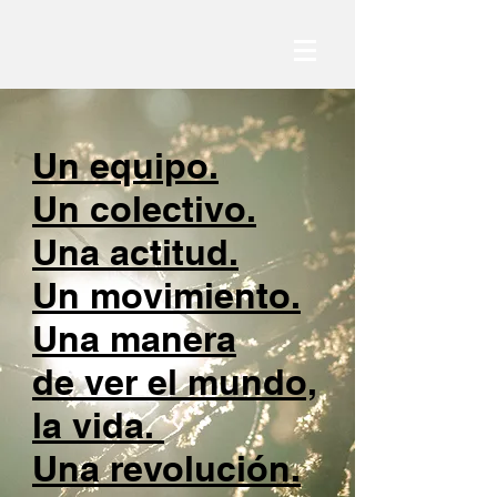
Un equipo.
Un colectivo.
Una actitud.
Un movimiento.
Una manera
de ver el mundo,
la vida.
Una revolución.