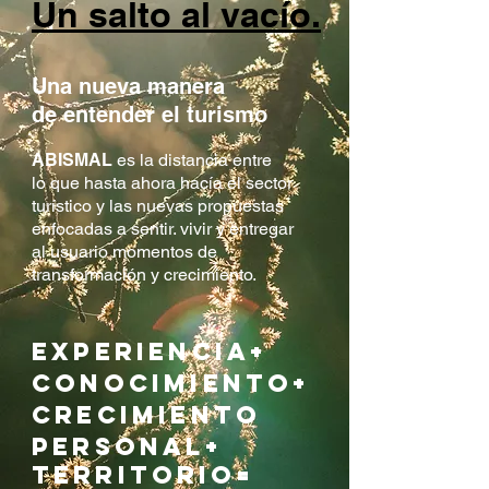
Un salto al vacío.
Una nueva manera
de entender el turismo
ABISMAL
es la distancia entre
lo que hasta ahora hacía el sector
turístico y las nuevas propuestas
enfocadas a sentir. vivir y entregar
al usuario momentos de
transformación y crecimiento.
Experiencia+
Conocimiento+
Crecimiento
personal+
Territorio=