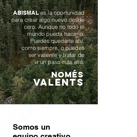
es la oportunidad
ABISMAL
para crear algo nuevo
desde
cero. Aunque no
todo el
mundo
pueda hacerlo.
Puedes quedarte ahí,
como siempre, o puedes
ser valiente y tratar de
ir un paso más allá.
Només
valents
Somos un
equipo creativo