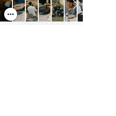
SERVICIOS
Research + Insights
Estratègia de marca
Narrativa
Naming
Identitat visual
Direcció d'art
Branding
Disseny gràfic + Il·lustració
Vídeo + Fotografia
Contingut de campanya
Disseny mediambiental
Conferències i tallers