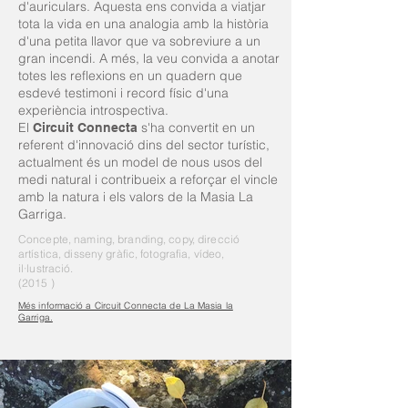
d'auriculars. Aquesta ens convida a viatjar
tota la vida en una analogia amb la història
d'una petita llavor que va sobreviure a un
gran incendi. A més, la veu convida a anotar
totes les reflexions en un quadern que
esdevé testimoni i record físic d'una
experiència introspectiva.
El
s'ha convertit en un
Circuit Connecta
referent d'innovació dins del sector turístic,
actualment és un model de nous usos del
medi natural i contribueix a reforçar el vincle
amb la natura i els valors de la Masia La
Garriga.
Concepte, naming, branding, copy, direcció
artística, disseny gràfic, fotografia, vídeo,
il·lustració.
(2015
)
Més informació a Circuit Connecta de La Masia la
Garriga.